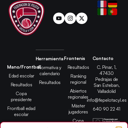
Frontenis
Contacto
Herramienta
Mano/Frontball
Resultados
C. Pinar, 1,
Normativa y
47430
calendario
Edad escolar
Ranking
Pedrajas de
regional
Resultados
Resultados
San Esteban,
Abiertos
Valladolid
Copa
regionales
presidente
info@fepelotacyl.es
Máster
Frontball edad
640 90 22 41
jugadores
escolar
Copa
presidente