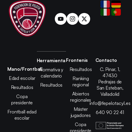
Frontenis
Contacto
Herramienta
Mano/Frontball
Resultados
C. Pinar, 1,
Normativa y
47430
calendario
Edad escolar
Ranking
Pedrajas de
regional
Resultados
Resultados
San Esteban,
Abiertos
Valladolid
Copa
regionales
presidente
info@fepelotacyl.es
Máster
Frontball edad
640 90 22 41
jugadores
escolar
Copa
presidente