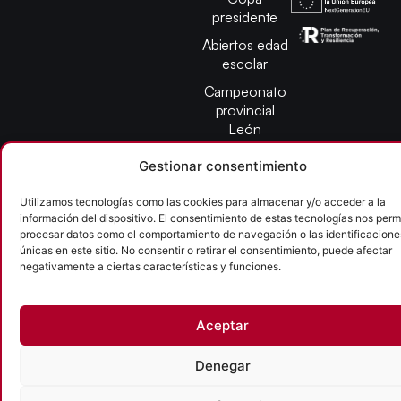
presidente
Abiertos edad
escolar
Campeonato
provincial
León
Gestionar consentimiento
Copyright © 2026
Utilizamos tecnologías como las cookies para almacenar y/o acceder a la
Federación Pelota Castilla y León | FePelotaCyL
información del dispositivo. El consentimiento de estas tecnologías nos permi
| Desarrollado por
TOOOLS
procesar datos como el comportamiento de navegación o las identificacione
únicas en este sitio. No consentir o retirar el consentimiento, puede afectar
negativamente a ciertas características y funciones.
Aviso Legal
Política de Cookies
Política de Privacidad
Accesibilidad
Aceptar
Denegar