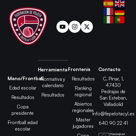
Frontenis
Contacto
Herramienta
Mano/Frontball
Resultados
C. Pinar, 1,
Normativa y
47430
calendario
Edad escolar
Ranking
Pedrajas de
regional
Resultados
Resultados
San Esteban,
Abiertos
Valladolid
Copa
regionales
presidente
info@fepelotacyl.es
Máster
Frontball edad
640 90 22 41
jugadores
escolar
Copa