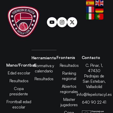
Frontenis
Contacto
Herramienta
Mano/Frontball
Resultados
C. Pinar, 1,
Normativa y
47430
calendario
Edad escolar
Ranking
Pedrajas de
regional
Resultados
Resultados
San Esteban,
Abiertos
Valladolid
Copa
regionales
presidente
info@fepelotacyl.es
Máster
Frontball edad
640 90 22 41
jugadores
escolar
Copa