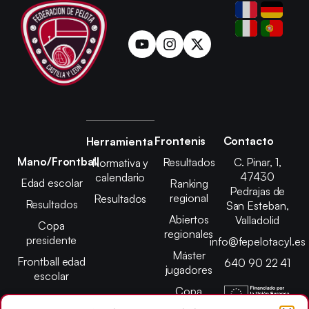
Frontenis
Contacto
Herramienta
Mano/Frontball
Resultados
C. Pinar, 1,
Normativa y
47430
calendario
Edad escolar
Ranking
Pedrajas de
regional
Resultados
Resultados
San Esteban,
Abiertos
Valladolid
Copa
regionales
presidente
info@fepelotacyl.es
Máster
Frontball edad
640 90 22 41
jugadores
escolar
Copa
presidente