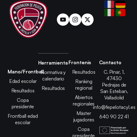
Frontenis
Contacto
Herramienta
Mano/Frontball
Resultados
C. Pinar, 1,
Normativa y
47430
calendario
Edad escolar
Ranking
Pedrajas de
regional
Resultados
Resultados
San Esteban,
Abiertos
Valladolid
Copa
regionales
presidente
info@fepelotacyl.es
Máster
Frontball edad
640 90 22 41
jugadores
escolar
Copa
presidente