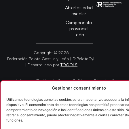
Abiertos edad
escolar
Campeonato
provincial
León
Copyright © 2026
Federación Pelota Castilla y León | FePelotaCyL
| Desarrollado por
TOOOLS
Aviso Legal
Política de Cookies
Política de Privacidad
Accesibilidad
Gestionar consentimiento
Utilizamos tecnologías como las cookies para almacenar y/o acceder a la in
dispositivo. El consentimiento de estas tecnologías nos permitirá procesar d
comportamiento de navegación o las identificaciones únicas en este sitio. N
retirar el consentimiento, puede afectar negativamente a ciertas característi
funciones.