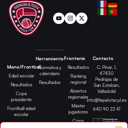
Frontenis
Contacto
Herramienta
Mano/Frontball
Resultados
C. Pinar, 1,
Normativa y
47430
calendario
Edad escolar
Ranking
Pedrajas de
regional
Resultados
Resultados
San Esteban,
Abiertos
Valladolid
Copa
regionales
presidente
info@fepelotacyl.es
Máster
Frontball edad
640 90 22 41
jugadores
escolar
Copa
presidente