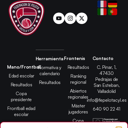
Frontenis
Contacto
Herramienta
Mano/Frontball
Resultados
C. Pinar, 1,
Normativa y
47430
calendario
Edad escolar
Ranking
Pedrajas de
regional
Resultados
Resultados
San Esteban,
Abiertos
Valladolid
Copa
regionales
presidente
info@fepelotacyl.es
Máster
Frontball edad
640 90 22 41
jugadores
escolar
Copa
presidente