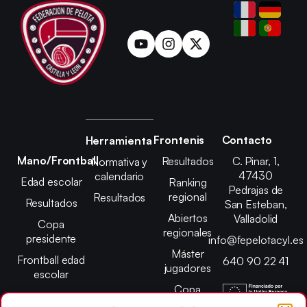
Frontenis
Contacto
Herramienta
Mano/Frontball
Resultados
C. Pinar, 1,
Normativa y
47430
calendario
Edad escolar
Ranking
Pedrajas de
regional
Resultados
Resultados
San Esteban,
Abiertos
Valladolid
Copa
regionales
presidente
info@fepelotacyl.es
Máster
Frontball edad
640 90 22 41
jugadores
escolar
Copa
presidente