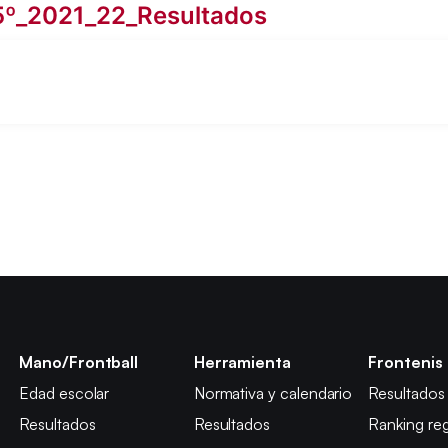
5º_2021_22_Resultados
Mano/Frontball
Herramienta
Frontenis
Edad escolar
Normativa y calendario
Resultados
Resultados
Resultados
Ranking reg