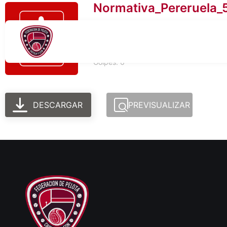
Normativa_Pereruela_
Tamaño del archivo: 500.38 KB
Creado: 06-03-2026
Actualizado: 06-03-2026
Golpes: 6
DESCARGAR
PREVISUALIZAR