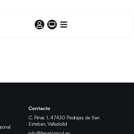
Contacto
C. Pinar, 1, 47430 Pedrajas de San
Esteban, Valladolid
ional
info@fepelotacyl.es