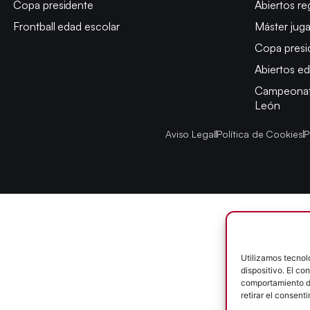
Copa presidente
Abiertos re
Frontball edad escolar
Máster jug
Copa presi
Abiertos ed
Campeonato
León
Aviso Legal
Política de Cookies
P
Utilizamos tecnol
dispositivo. El c
comportamiento de
retirar el consent