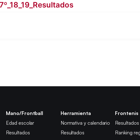
7º_18_19_Resultados
Mano/Frontball
Herramienta
Frontenis
Edad escolar
Normativa y calendario
Resultados
Resultados
Resultados
Ranking reg