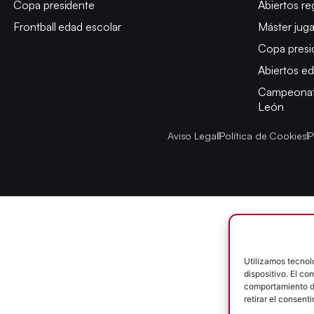
Copa presidente
Abiertos re
Frontball edad escolar
Máster jug
Copa presi
Abiertos ed
Campeonato
León
Aviso Legal
Política de Cookies
P
Utilizamos tecnol
dispositivo. El c
comportamiento de
retirar el consent