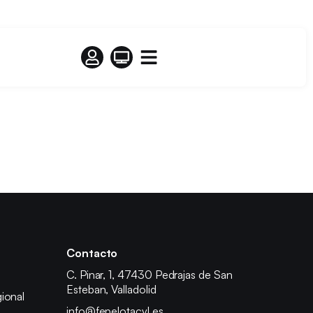
Contacto
C. Pinar, 1, 47430 Pedrajas de San
Esteban, Valladolid
ional
info@fepelotacyl.es