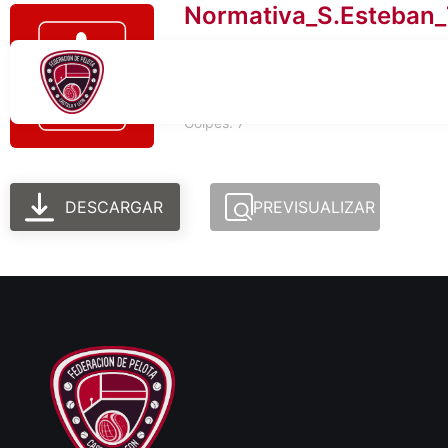
Normativa_S.Esteban_
Tamaño del archivo: 467.03 KB
Creado: 06-03-2026
Actualizado: 06-03-2026
Golpes: 7
DESCARGAR
PREVISUALIZAR