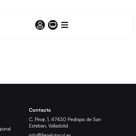
Contacto
C. Pinar, 1, 47430 Pedrajas de San
Esteban, Valladolid
ional
info@fepelotacyl.es