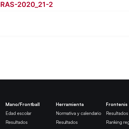
RAS-2020_21-2
Mano/Frontball
Herramienta
Frontenis
Edad escolar
Normativa y calendario
Resultados
Resultados
Resultados
Ranking reg