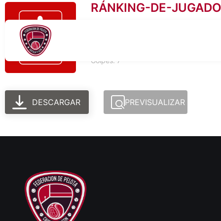
RÁNKING-DE-JUGADO
Tamaño del archivo: 89.67 KB
Creado: 06-03-2026
Actualizado: 06-03-2026
Golpes: 7
DESCARGAR
PREVISUALIZAR