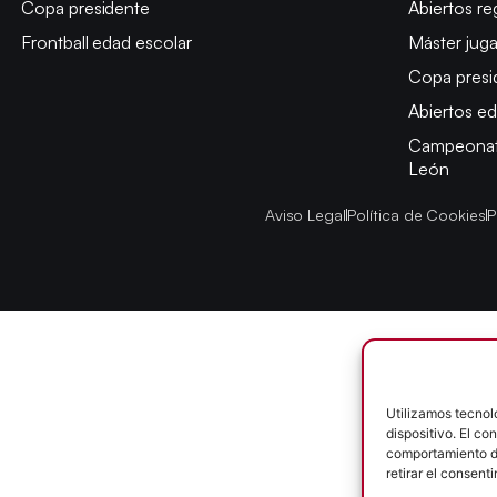
Copa presidente
Abiertos re
Frontball edad escolar
Máster jug
Copa presi
Abiertos ed
Campeonato
León
Aviso Legal
Política de Cookies
P
Utilizamos tecnol
dispositivo. El c
comportamiento de
retirar el consent