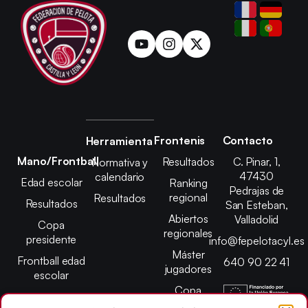
Frontenis
Contacto
Herramienta
Mano/Frontball
Resultados
C. Pinar, 1,
Normativa y
47430
calendario
Edad escolar
Ranking
Pedrajas de
regional
Resultados
Resultados
San Esteban,
Abiertos
Valladolid
Copa
regionales
presidente
info@fepelotacyl.es
Máster
Frontball edad
640 90 22 41
jugadores
escolar
Copa
presidente