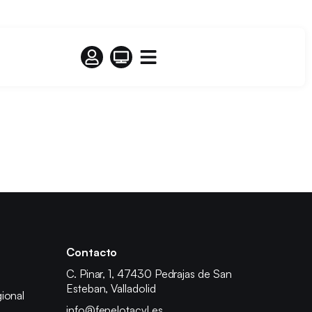
Contacto
C. Pinar, 1, 47430 Pedrajas de San
Esteban, Valladolid
ional
info@fepelotacyl.es