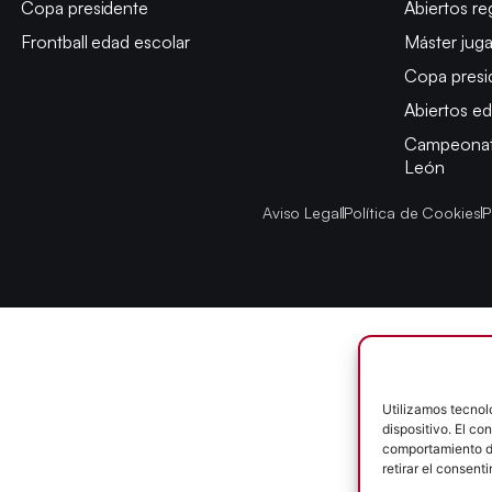
Copa presidente
Abiertos re
Frontball edad escolar
Máster jug
Copa presi
Abiertos ed
Campeonato
León
Aviso Legal
Política de Cookies
P
Utilizamos tecnol
dispositivo. El c
comportamiento de
retirar el consent