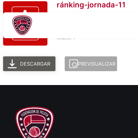
ránking-jornada-11
Tamaño del archivo: 837.04 KB
Creado: 06-03-2026
Actualizado: 06-03-2026
Golpes: 7
DESCARGAR
PREVISUALIZAR