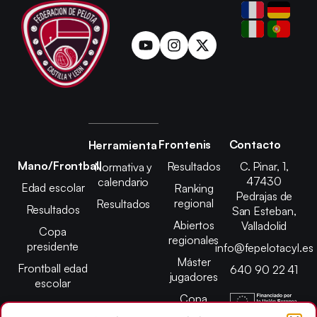
Frontenis
Contacto
Herramienta
Mano/Frontball
Resultados
C. Pinar, 1,
Normativa y
47430
calendario
Edad escolar
Ranking
Pedrajas de
regional
Resultados
Resultados
San Esteban,
Abiertos
Valladolid
Copa
regionales
presidente
info@fepelotacyl.es
Máster
Frontball edad
640 90 22 41
jugadores
escolar
Copa
presidente