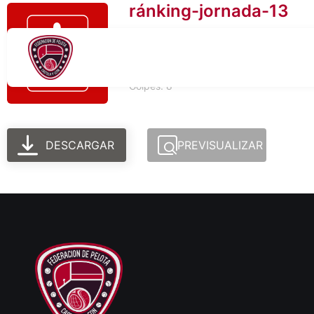
ránking-jornada-13
Tamaño del archivo: 695.66 KB
Creado: 06-03-2026
Actualizado: 06-03-2026
Golpes: 8
DESCARGAR
PREVISUALIZAR