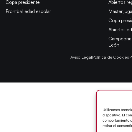
Copa presidente
Abiertos re
Frontball edad escolar
Máster jug
Copa presi
Abiertos ed
Campeonato
León
Aviso Legal
Política de Cookies
P
Utilizamos tecnol
dispositivo. El c
comportamiento de
retirar el consent