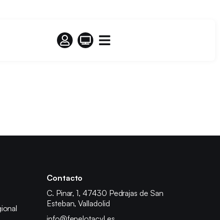
Contacto
C. Pinar, 1, 47430 Pedrajas de San
Esteban, Valladolid
ional
info@fepelotacyl.es