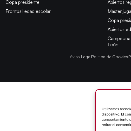
Copa presidente
Abiertos re
Frontball edad escolar
Máster jug
Copa presi
Abiertos ed
Campeonato
León
Aviso Legal
Política de Cookies
P
Utilizamos tecnol
dispositivo. El c
comportamiento de
retirar el consent