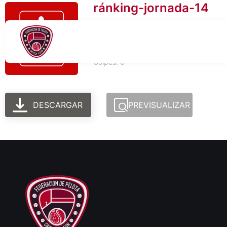
ránking-jornada-14
Tamaño del archivo: 783.04 KB
Creado: 06-03-2026
Actualizado: 06-03-2026
Golpes: 6
DESCARGAR
PREVISUALIZAR