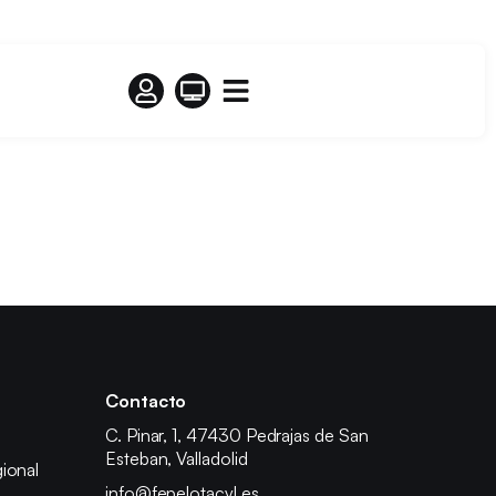
Contacto
C. Pinar, 1, 47430 Pedrajas de San
Esteban, Valladolid
ional
info@fepelotacyl.es