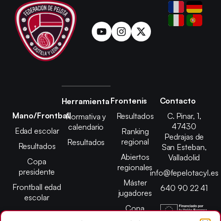
Frontenis
Contacto
Herramienta
Mano/Frontball
Resultados
C. Pinar, 1,
Normativa y
47430
calendario
Edad escolar
Ranking
Pedrajas de
regional
Resultados
Resultados
San Esteban,
Abiertos
Valladolid
Copa
regionales
presidente
info@fepelotacyl.es
Máster
Frontball edad
640 90 22 41
jugadores
escolar
Copa
presidente