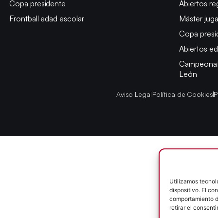
Copa presidente
Abiertos re
Frontball edad escolar
Máster jug
Copa presi
Abiertos ed
Campeonato
León
Aviso Legal
Política de Cookies
P
Utilizamos tecnol
dispositivo. El c
comportamiento de
retirar el consent