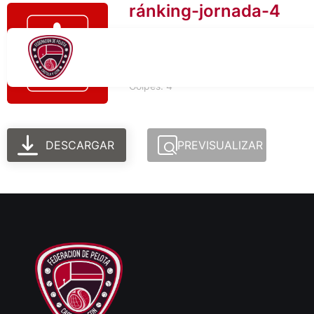
ránking-jornada-4
Tamaño del archivo: 825.53 KB
Creado: 06-03-2026
Actualizado: 06-03-2026
Golpes: 4
DESCARGAR
PREVISUALIZAR