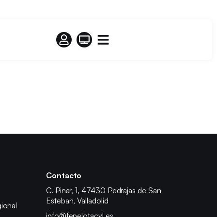
Contacto
C. Pinar, 1, 47430 Pedrajas de San
Esteban, Valladolid
ional
info@fepelotacyl.es