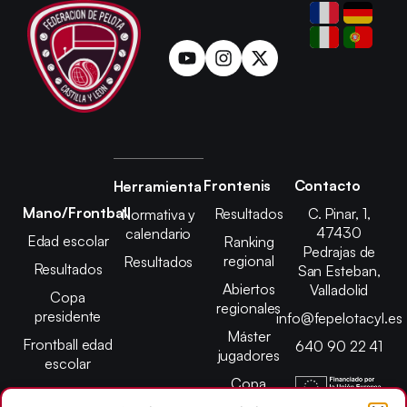
Frontenis
Contacto
Herramienta
Mano/Frontball
Resultados
C. Pinar, 1,
Normativa y
47430
calendario
Edad escolar
Ranking
Pedrajas de
regional
Resultados
Resultados
San Esteban,
Abiertos
Valladolid
Copa
regionales
presidente
info@fepelotacyl.es
Máster
Frontball edad
640 90 22 41
jugadores
escolar
Copa
presidente