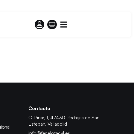
Contacto
C. Pinar, 1, 47430 Pedrajas de San
Esteban, Valladolid
ional
info@fepelotacyl.es