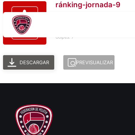
ránking-jornada-9
Tamaño del archivo: 767.25 KB
Creado: 06-03-2026
Actualizado: 06-03-2026
Golpes: 7
DESCARGAR
PREVISUALIZAR