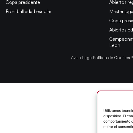
Copa presidente
Abiertos re
Frontball edad escolar
Máster jug
Copa presi
Abiertos ed
Campeonato
León
Aviso Legal
Política de Cookies
P
Utilizamos tecnol
dispositivo. El c
comportamiento de
retirar el consent