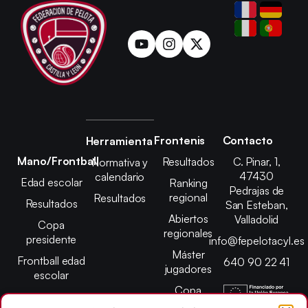
Frontenis
Contacto
Herramienta
Mano/Frontball
Resultados
C. Pinar, 1,
Normativa y
47430
calendario
Edad escolar
Ranking
Pedrajas de
regional
Resultados
Resultados
San Esteban,
Abiertos
Valladolid
Copa
regionales
presidente
info@fepelotacyl.es
Máster
Frontball edad
640 90 22 41
jugadores
escolar
Copa
presidente