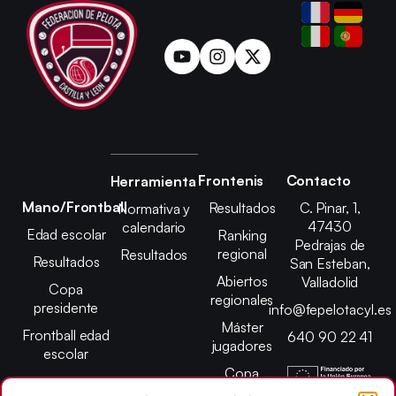
Frontenis
Contacto
Herramienta
Mano/Frontball
Resultados
C. Pinar, 1,
Normativa y
47430
calendario
Edad escolar
Ranking
Pedrajas de
regional
Resultados
Resultados
San Esteban,
Abiertos
Valladolid
Copa
regionales
presidente
info@fepelotacyl.es
Máster
Frontball edad
640 90 22 41
jugadores
escolar
Copa
presidente