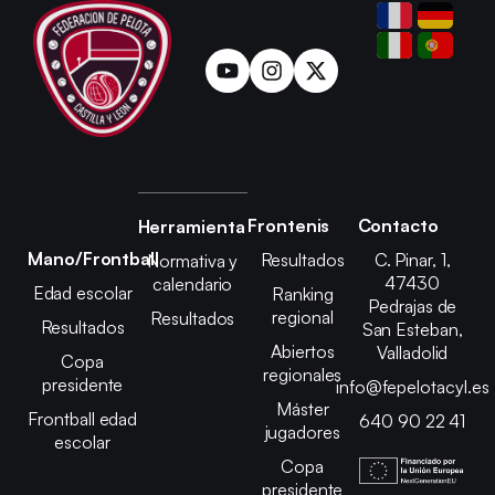
Frontenis
Contacto
Herramienta
Mano/Frontball
Resultados
C. Pinar, 1,
Normativa y
47430
calendario
Edad escolar
Ranking
Pedrajas de
regional
Resultados
Resultados
San Esteban,
Abiertos
Valladolid
Copa
regionales
presidente
info@fepelotacyl.es
Máster
Frontball edad
640 90 22 41
jugadores
escolar
Copa
presidente