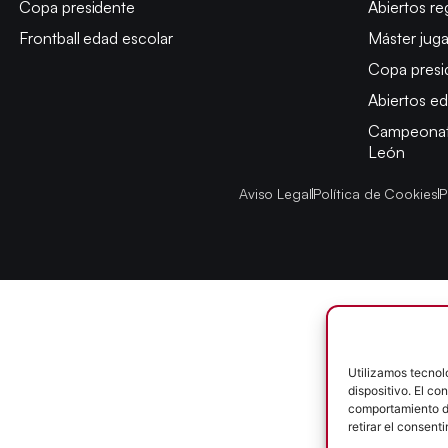
Copa presidente
Abiertos re
Frontball edad escolar
Máster jug
Copa presi
Abiertos ed
Campeonato
León
Aviso Legal
Política de Cookies
P
Utilizamos tecnol
dispositivo. El c
comportamiento de
retirar el consent