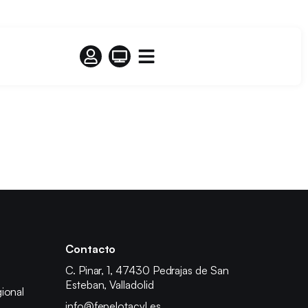
Contacto
C. Pinar, 1, 47430 Pedrajas de San
Esteban, Valladolid
ional
info@fepelotacyl.es