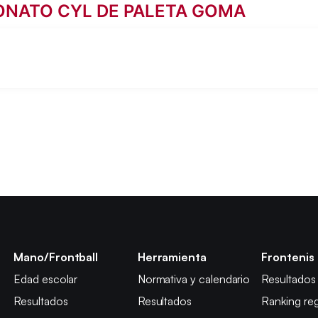
NATO CYL DE PALETA GOMA
Mano/Frontball
Herramienta
Frontenis
Edad escolar
Normativa y calendario
Resultados
Resultados
Resultados
Ranking reg