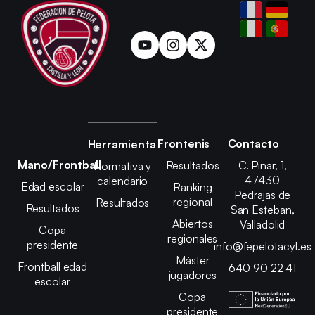
Frontenis
Contacto
Herramienta
Mano/Frontball
Resultados
C. Pinar, 1,
Normativa y
47430
calendario
Edad escolar
Ranking
Pedrajas de
regional
Resultados
Resultados
San Esteban,
Abiertos
Valladolid
Copa
regionales
presidente
info@fepelotacyl.es
Máster
Frontball edad
640 90 22 41
jugadores
escolar
Copa
presidente