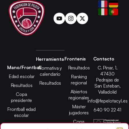
Frontenis
Contacto
Herramienta
Mano/Frontball
Resultados
C. Pinar, 1,
Normativa y
47430
calendario
Edad escolar
Ranking
Pedrajas de
regional
Resultados
Resultados
San Esteban,
Abiertos
Valladolid
Copa
regionales
presidente
info@fepelotacyl.es
Máster
Frontball edad
640 90 22 41
jugadores
escolar
Copa
presidente