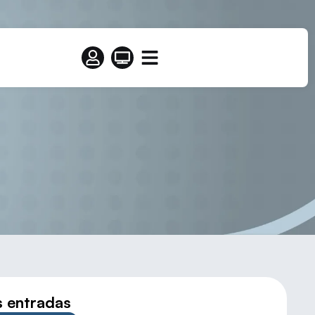
Eresma, Segovia)
s entradas