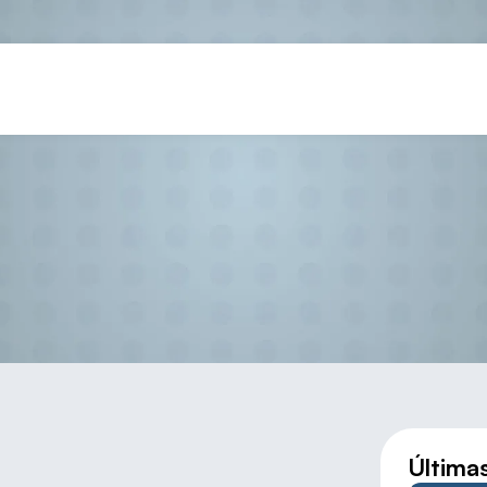
tenis Femenino (Palazuelos de 
Última