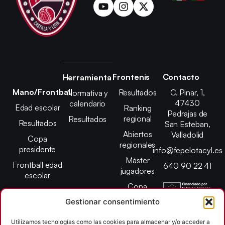
Frontenis
Contacto
Herramienta
Mano/Frontball
Resultados
C. Pinar, 1,
Normativa y
47430
calendario
Edad escolar
Ranking
Pedrajas de
regional
Resultados
Resultados
San Esteban,
Abiertos
Valladolid
Copa
regionales
presidente
info@fepelotacyl.es
Máster
Frontball edad
640 90 22 41
jugadores
escolar
Copa
presidente
Gestionar consentimiento
Abiertos edad
Utilizamos tecnologías como las cookies para almacenar y/o acceder a
escolar