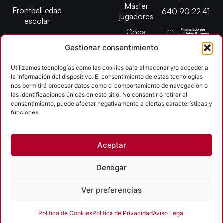
Máster
Frontball edad
640 90 22 41
jugadores
escolar
Copa
presidente
Gestionar consentimiento
Abiertos edad
escolar
Utilizamos tecnologías como las cookies para almacenar y/o acceder a
la información del dispositivo. El consentimiento de estas tecnologías
Campeonato
nos permitirá procesar datos como el comportamiento de navegación o
provincial
las identificaciones únicas en este sitio. No consentir o retirar el
consentimiento, puede afectar negativamente a ciertas características y
León
funciones.
Copyright © 2026
Aceptar
Federación Pelota Castilla y León | FePelotaCyL
| Desarrollado por
TOOOLS
Denegar
Aviso Legal
Política de Cookies
Política de Privacidad
Ver preferencias
Accesibilidad
Politica de Cookies
Politica de Privacidad
Aviso Legal