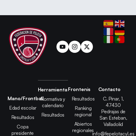
Frontenis
Contacto
Herramienta
Mano/Frontball
Resultados
C. Pinar, 1,
Normativa y
47430
calendario
Edad escolar
Ranking
Pedrajas de
regional
Resultados
Resultados
San Esteban,
Abiertos
Valladolid
Copa
regionales
presidente
info@fepelotacyl.es