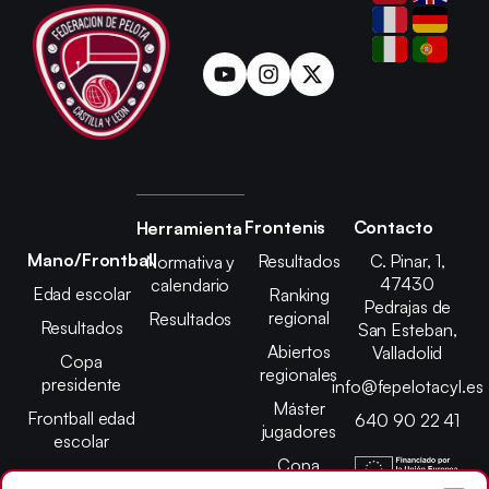
Frontenis
Contacto
Herramienta
Mano/Frontball
Resultados
C. Pinar, 1,
Normativa y
47430
calendario
Edad escolar
Ranking
Pedrajas de
regional
Resultados
Resultados
San Esteban,
Abiertos
Valladolid
Copa
regionales
presidente
info@fepelotacyl.es
Máster
Frontball edad
640 90 22 41
jugadores
escolar
Copa
presidente