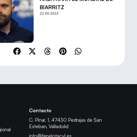
BIARRITZ
22.06.2022
Contacto
C. Pinar, 1, 47430 Pedrajas de San
Esteban, Valladolid
ional
info@fepelotacyl.es