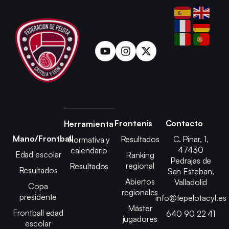
Frontenis
Contacto
Herramienta
Mano/Frontball
Resultados
C. Pinar, 1,
Normativa y
47430
calendario
Edad escolar
Ranking
Pedrajas de
regional
Resultados
Resultados
San Esteban,
Abiertos
Valladolid
Copa
regionales
presidente
info@fepelotacyl.es
Máster
Frontball edad
640 90 22 41
jugadores
escolar