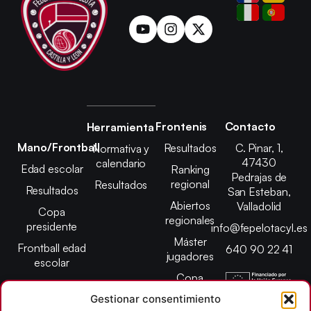
Frontenis
Contacto
Herramienta
Mano/Frontball
Resultados
C. Pinar, 1,
Normativa y
47430
calendario
Edad escolar
Ranking
Pedrajas de
regional
Resultados
Resultados
San Esteban,
Abiertos
Valladolid
Copa
regionales
presidente
info@fepelotacyl.es
Máster
Frontball edad
640 90 22 41
jugadores
escolar
Copa
presidente
Gestionar consentimiento