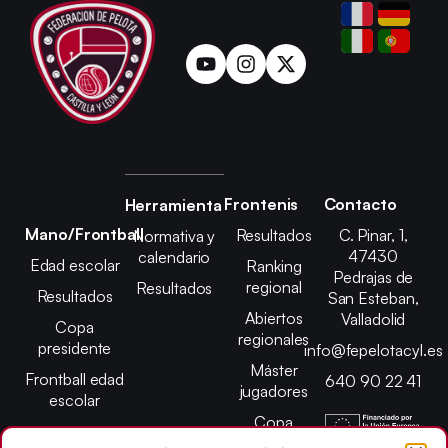
Frontenis
Contacto
Herramienta
Mano/Frontball
Resultados
C. Pinar, 1,
Normativa y
47430
calendario
Edad escolar
Ranking
Pedrajas de
regional
Resultados
Resultados
San Esteban,
Abiertos
Valladolid
Copa
regionales
presidente
info@fepelotacyl.es
Máster
Frontball edad
640 90 22 41
jugadores
escolar
Copa
presidente