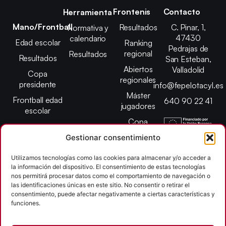
Frontenis
Contacto
Herramienta
Mano/Frontball
Resultados
C. Pinar, 1,
Normativa y
47430
calendario
Edad escolar
Ranking
Pedrajas de
regional
Resultados
Resultados
San Esteban,
Abiertos
Valladolid
Copa
regionales
presidente
info@fepelotacyl.es
Máster
Frontball edad
640 90 22 41
jugadores
escolar
Copa
presidente
Gestionar consentimiento
Abiertos edad
escolar
Utilizamos tecnologías como las cookies para almacenar y/o acceder a
la información del dispositivo. El consentimiento de estas tecnologías
Campeonato
nos permitirá procesar datos como el comportamiento de navegación o
provincial
las identificaciones únicas en este sitio. No consentir o retirar el
consentimiento, puede afectar negativamente a ciertas características y
León
funciones.