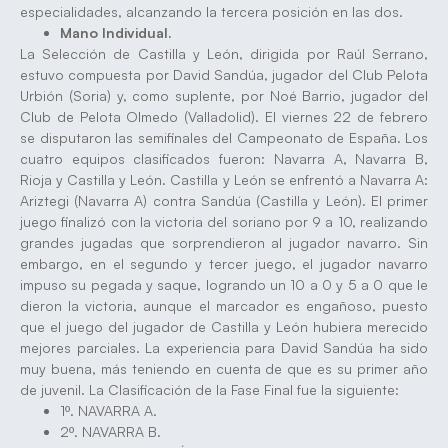
especialidades, alcanzando la tercera posición en las dos.
Mano Individual.
La Selección de Castilla y León, dirigida por Raúl Serrano,
estuvo compuesta por David Sandúa, jugador del Club Pelota
Urbión (Soria) y, como suplente, por Noé Barrio, jugador del
Club de Pelota Olmedo (Valladolid). El viernes 22 de febrero
se disputaron las semifinales del Campeonato de España. Los
cuatro equipos clasificados fueron: Navarra A, Navarra B,
Rioja y Castilla y León. Castilla y León se enfrentó a Navarra A:
Ariztegi (Navarra A) contra Sandúa (Castilla y León). El primer
juego finalizó con la victoria del soriano por 9 a 10, realizando
grandes jugadas que sorprendieron al jugador navarro. Sin
embargo, en el segundo y tercer juego, el jugador navarro
impuso su pegada y saque, logrando un 10 a 0 y 5 a 0 que le
dieron la victoria, aunque el marcador es engañoso, puesto
que el juego del jugador de Castilla y León hubiera merecido
mejores parciales. La experiencia para David Sandúa ha sido
muy buena, más teniendo en cuenta de que es su primer año
de juvenil. La Clasificación de la Fase Final fue la siguiente:
1º. NAVARRA A.
2º. NAVARRA B.