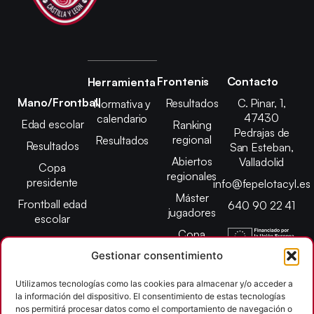
Frontenis
Contacto
Herramienta
Mano/Frontball
Resultados
C. Pinar, 1,
Normativa y
47430
calendario
Edad escolar
Ranking
Pedrajas de
regional
Resultados
Resultados
San Esteban,
Abiertos
Valladolid
Copa
regionales
presidente
info@fepelotacyl.es
Máster
Frontball edad
640 90 22 41
jugadores
escolar
Copa
presidente
Gestionar consentimiento
Abiertos edad
Utilizamos tecnologías como las cookies para almacenar y/o acceder a
escolar
la información del dispositivo. El consentimiento de estas tecnologías
Campeonato
nos permitirá procesar datos como el comportamiento de navegación o