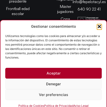
presidente
info@fepelotacyl.es
Máster
Frontball edad
640 90 22 41
jugadores
escolar
Copa
presidente
Gestionar consentimiento
Abiertos edad
escolar
Utilizamos tecnologías como las cookies para almacenar y/o acceder a
la información del dispositivo. El consentimiento de estas tecnologías
Campeonato
nos permitirá procesar datos como el comportamiento de navegación o
provincial
las identificaciones únicas en este sitio. No consentir o retirar el
consentimiento, puede afectar negativamente a ciertas características y
León
funciones.
Copyright © 2026
Aceptar
Federación Pelota Castilla y León | FePelotaCyL
| Desarrollado por
TOOOLS
Denegar
Aviso Legal
Política de Cookies
Política de Privacidad
Ver preferencias
Accesibilidad
Politica de Cookies
Politica de Privacidad
Aviso Legal