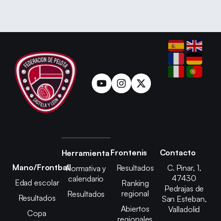
Frontenis
Contacto
Herramienta
Mano/Frontball
Resultados
C. Pinar, 1,
Normativa y
47430
calendario
Edad escolar
Ranking
Pedrajas de
regional
Resultados
Resultados
San Esteban,
Abiertos
Valladolid
Copa
regionales