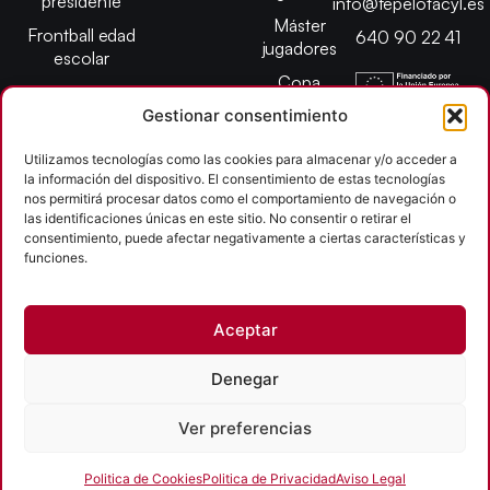
presidente
info@fepelotacyl.es
Máster
Frontball edad
640 90 22 41
jugadores
escolar
Copa
presidente
Gestionar consentimiento
Abiertos edad
Utilizamos tecnologías como las cookies para almacenar y/o acceder a
escolar
la información del dispositivo. El consentimiento de estas tecnologías
Campeonato
nos permitirá procesar datos como el comportamiento de navegación o
provincial
las identificaciones únicas en este sitio. No consentir o retirar el
consentimiento, puede afectar negativamente a ciertas características y
León
funciones.
Copyright © 2026
Aceptar
Federación Pelota Castilla y León | FePelotaCyL
| Desarrollado por
TOOOLS
Denegar
Aviso Legal
Política de Cookies
Política de Privacidad
Ver preferencias
Accesibilidad
Politica de Cookies
Politica de Privacidad
Aviso Legal