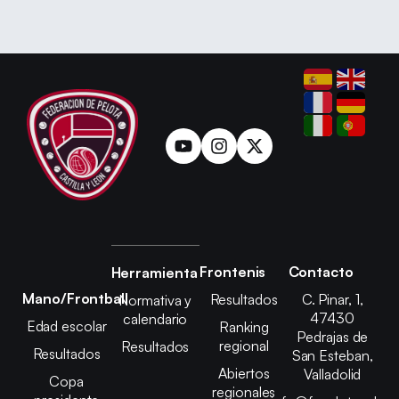
Frontenis
Contacto
Herramienta
Mano/Frontball
Resultados
C. Pinar, 1,
Normativa y
47430
calendario
Edad escolar
Ranking
Pedrajas de
regional
Resultados
Resultados
San Esteban,
Abiertos
Valladolid
Copa
regionales