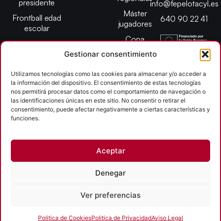
presidente
info@fepelotacyl.es
Máster
Frontball edad
640 90 22 41
jugadores
escolar
Copa
presidente
Gestionar consentimiento
Abiertos edad
Utilizamos tecnologías como las cookies para almacenar y/o acceder a
escolar
la información del dispositivo. El consentimiento de estas tecnologías
Campeonato
nos permitirá procesar datos como el comportamiento de navegación o
provincial
las identificaciones únicas en este sitio. No consentir o retirar el
consentimiento, puede afectar negativamente a ciertas características y
León
funciones.
Copyright © 2026
Aceptar
Federación Pelota Castilla y León | FePelotaCyL
| Desarrollado por
TOOOLS
Denegar
Aviso Legal
Política de Cookies
Política de Privacidad
Ver preferencias
Accesibilidad
Politica de Cookies
Politica de Privacidad
Aviso Legal