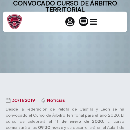
CONVOCADO CURSO DE ÁRBITRO
TERRITORIAL
30/11/2019
Noticias
Desde la Federación de Pelota de Castilla y León se ha
convocado el Curso de Árbitro Territorial para el año 2020. El
curso de celebrará el
11 de enero de 2020
. El curso
comenzará a las
09’30 horas
y se desarrollará en el Aula 1 de