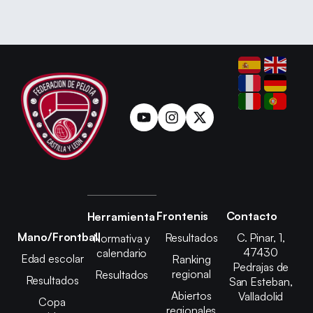
Frontenis
Contacto
Herramienta
Mano/Frontball
Resultados
C. Pinar, 1,
Normativa y
47430
calendario
Edad escolar
Ranking
Pedrajas de
regional
Resultados
Resultados
San Esteban,
Abiertos
Valladolid
Copa
regionales