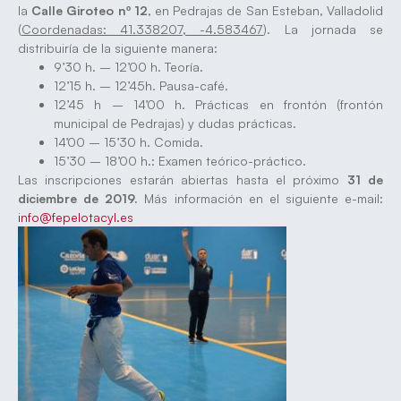
la
Calle Giroteo nº 12
, en Pedrajas de San Esteban, Valladolid
(
Coordenadas: 41.338207, -4.583467
). La jornada se
distribuiría de la siguiente manera:
9’30 h. – 12’00 h. Teoría.
12’15 h. – 12’45h. Pausa-café.
12’45 h – 14’00 h. Prácticas en frontón (frontón
municipal de Pedrajas) y dudas prácticas.
14’00 – 15’30 h. Comida.
15’30 – 18’00 h.: Examen teórico-práctico.
Las inscripciones estarán abiertas hasta el próximo
31 de
diciembre de 2019.
Más información en el siguiente e-mail:
info@fepelotacyl.es