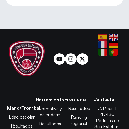
Frontenis
Contacto
Herramienta
Mano/Frontball
Resultados
C. Pinar, 1,
Normativa y
47430
calendario
Edad escolar
Ranking
Pedrajas de
regional
Resultados
Resultados
San Esteban,