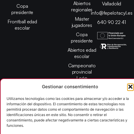
Abiertos
Valladolid
Copa
regionales
presidente
info@fepelotacyl.es
Máster
Frontball edad
640 90 22 41
jugadores
escolar
Copa
presidente
Abiertos edad
escolar
Campeonato
provincial
León
Gestionar consentimiento
Copyright © 2026
Utilizamos tecnologías como las cookies para almacenar y/o acceder a la
Federación Pelota Castilla y León | FePelotaCyL
información del dispositivo. El consentimiento de estas tecnologías nos
| Desarrollado por
TOOOLS
permitirá procesar datos como el comportamiento de navegación o las
identificaciones únicas en este sitio. No consentir o retirar el
consentimiento, puede afectar negativamente a ciertas características y
funciones.
Aviso Legal
Política de Cookies
Política de Privacidad
Accesibilidad