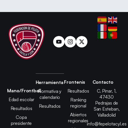
Frontenis
Contacto
Herramienta
Mano/Frontball
Resultados
C. Pinar, 1,
Normativa y
47430
calendario
Edad escolar
Ranking
Pedrajas de
regional
Resultados
Resultados
San Esteban,
Abiertos
Valladolid
Copa
regionales
presidente
info@fepelotacyl.es