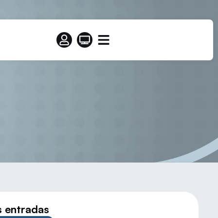
A CUERO
s entradas