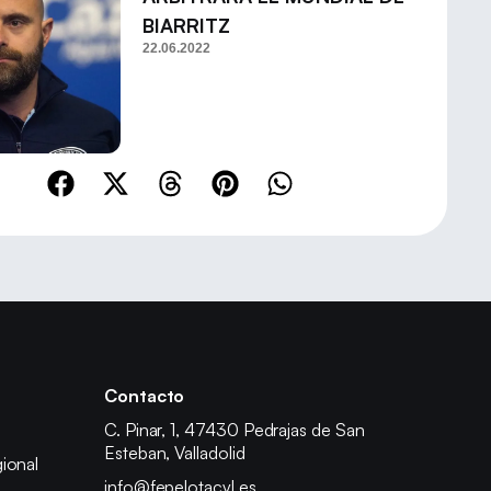
BIARRITZ
22.06.2022
Contacto
C. Pinar, 1, 47430 Pedrajas de San
Esteban, Valladolid
ional
info@fepelotacyl.es