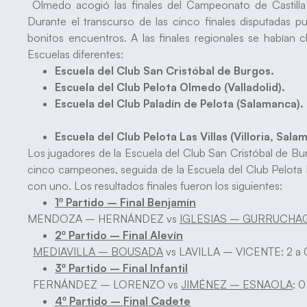
Olmedo acogió las finales del Campeonato de Castill
Durante el transcurso de las cinco finales disputadas p
bonitos encuentros. A las finales regionales se habían c
Escuelas diferentes:
Escuela del Club San Cristóbal de Burgos.
Escuela del Club Pelota Olmedo (Valladolid).
Escuela del Club Paladín de Pelota (Salamanca).
Escuela del Club Pelota Las Villas (Villoria, Sala
Los jugadores de la Escuela del Club San Cristóbal de Bu
cinco campeones, seguida de la Escuela del Club Pelota L
con uno. Los resultados finales fueron los siguientes:
1º Partido – Final Benjamín
MENDOZA – HERNÁNDEZ vs
IGLESIAS – GURRUCHA
2º Partido – Final Alevín
MEDIAVILLA – BOUSADA
vs LAVILLA – VICENTE: 2 a 0 
3º Partido – Final Infantil
FERNÁNDEZ – LORENZO vs
JIMÉNEZ – ESNAOLA
: 0
4º Partido – Final Cadete