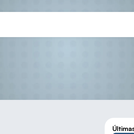
ampeonato Regional de mano e
Última