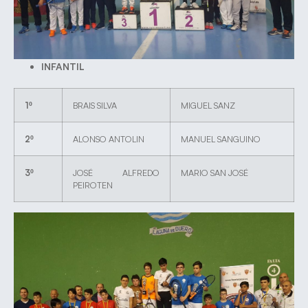
INFANTIL
1º
BRAIS SILVA
MIGUEL SANZ
2º
ALONSO ANTOLIN
MANUEL SANGUINO
3º
JOSÉ ALFREDO
MARIO SAN JOSÉ
PEIROTEN