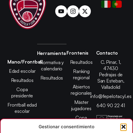
Frontenis
Contacto
Herramienta
Mano/Frontball
Resultados
C. Pinar, 1,
Normativa y
47430
calendario
Edad escolar
Ranking
Pedrajas de
regional
Resultados
Resultados
San Esteban,
Abiertos
Valladolid
Copa
regionales
presidente
info@fepelotacyl.es
Máster
Frontball edad
640 90 22 41
jugadores
escolar
Copa
presidente
Gestionar consentimiento
Abiertos edad