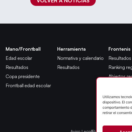
VOLVER A NOTICIAS
Mano/Frontball
Herramienta
Frontenis
Edad escolar
Normativa y calendario
Resultados
Resultados
Resultados
Ranking reg
Copa presidente
Abiertos re
Frontball edad escolar
Máster jug
Copa presi
Utilizamos tecnol
dispositivo. El c
Abiertos ed
comportamiento de
Campeonato
retirar el consent
León
Aviso Legal
Política de Cookies
P