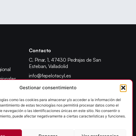
Contacto
C. Pinar, 1, 47430 Pedrajas de San
Esteban, Valladolid
ional
info@fepelotacyl.es
gionales
640 90 22 41
Gestionar consentimiento
adores
dente
ogías como las cookies para almacenar y/o acceder a la información del
onsentimiento de estas tecnologías nos permitirá procesar datos como el
ad escolar
 navegación o las identificaciones únicas en este sitio. No consentir o
 provincial
imiento, puede afectar negativamente a ciertas características y funciones.
olítica de Privacidad
Accesibilidad