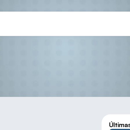
RMO Y ALFONSO GANAN EN P
Última