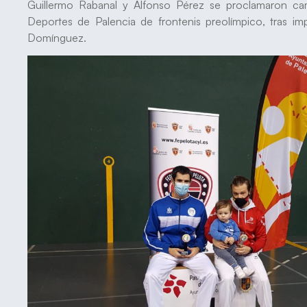
Guillermo Rabanal y Alfonso Pérez se proclamaron ca
Deportes de Palencia de frontenis preolímpico, tras imp
Domínguez.