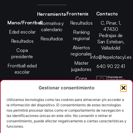
Frontenis
Contacto
Herramienta
Mano/Frontball
Resultados
C. Pinar, 1,
Normativa y
47430
calendario
Edad escolar
Ranking
Pedrajas de
regional
Resultados
Resultados
San Esteban,
Abiertos
Valladolid
Copa
regionales
presidente
info@fepelotacyl.es
Máster
Frontball edad
640 90 22 41
jugadores
escolar
Copa
presidente
Gestionar consentimiento
Abiertos edad
escolar
Utilizamos tecnologías como las cookies para almacenar y/o acceder a
la información del dispositivo. El consentimiento de estas tecnologías
Campeonato
nos permitirá procesar datos como el comportamiento de navegación o
provincial
las identificaciones únicas en este sitio. No consentir o retirar el
consentimiento, puede afectar negativamente a ciertas características y
León
funciones.