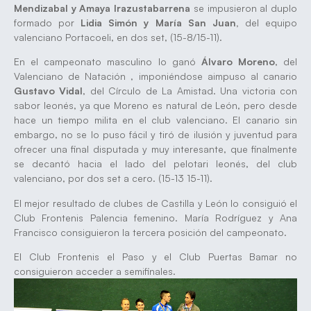
Mendizabal y Amaya Irazustabarrena
se impusieron al duplo
formado por
Lidia Simón y María San Juan,
del equipo
valenciano Portacoeli, en dos set, (15-8/15-11).
En el campeonato masculino lo ganó
Álvaro Moreno
, del
Valenciano de Natación , imponiéndose aimpuso al canario
Gustavo Vidal
, del Círculo de La Amistad. Una victoria con
sabor leonés, ya que Moreno es natural de León, pero desde
hace un tiempo milita en el club valenciano. El canario sin
embargo, no se lo puso fácil y tiró de ilusión y juventud para
ofrecer una final disputada y muy interesante, que finalmente
se decantó hacia el lado del pelotari leonés, del club
valenciano, por dos set a cero. (15-13 15-11).
El mejor resultado de clubes de Castilla y León lo consiguió el
Club Frontenis Palencia femenino. María Rodríguez y Ana
Francisco consiguieron la tercera posición del campeonato.
El Club Frontenis el Paso y el Club Puertas Bamar no
consiguieron acceder a semifinales.