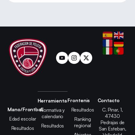
Frontenis
Contacto
Herramienta
Mano/Frontball
Resultados
C. Pinar, 1,
Normativa y
47430
calendario
Edad escolar
Ranking
Pedrajas de
regional
Resultados
Resultados
San Esteban,
Abiertos
Valladolid