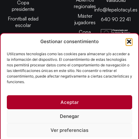
Copa
regionales
presidente
info@fepelotacyl.es
Máster
Frontball edad
640 90 22 41
jugadores
escolar
Copa
presidente
Gestionar consentimiento
Abiertos edad
Utilizamos tecnologías como las cookies para almacenar y/o acceder a
escolar
la información del dispositivo. El consentimiento de estas tecnologías
Campeonato
nos permitirá procesar datos como el comportamiento de navegación o
provincial
las identificaciones únicas en este sitio. No consentir o retirar el
consentimiento, puede afectar negativamente a ciertas características y
León
funciones.
Copyright © 2026
Aceptar
Federación Pelota Castilla y León | FePelotaCyL
| Desarrollado por
TOOOLS
Denegar
Aviso Legal
Política de Cookies
Política de Privacidad
Ver preferencias
Accesibilidad