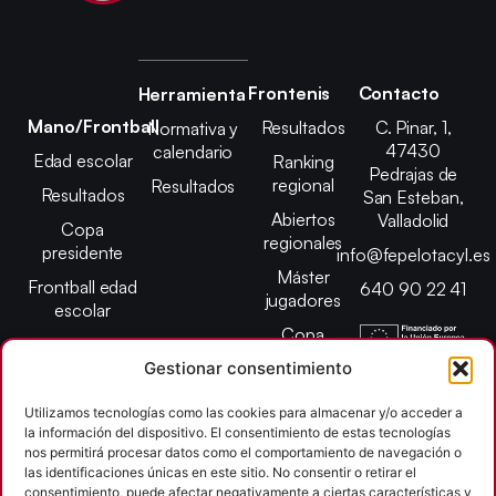
Frontenis
Contacto
Herramienta
Mano/Frontball
Resultados
C. Pinar, 1,
Normativa y
47430
calendario
Edad escolar
Ranking
Pedrajas de
regional
Resultados
Resultados
San Esteban,
Abiertos
Valladolid
Copa
regionales
presidente
info@fepelotacyl.es
Máster
Frontball edad
640 90 22 41
jugadores
escolar
Copa
presidente
Gestionar consentimiento
Abiertos edad
Utilizamos tecnologías como las cookies para almacenar y/o acceder a
escolar
la información del dispositivo. El consentimiento de estas tecnologías
Campeonato
nos permitirá procesar datos como el comportamiento de navegación o
provincial
las identificaciones únicas en este sitio. No consentir o retirar el
consentimiento, puede afectar negativamente a ciertas características y
León